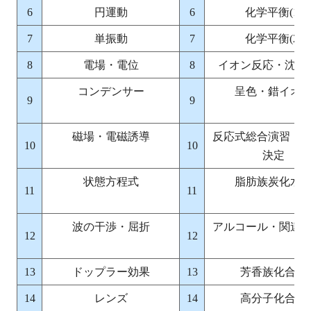
6
円運動
6
化学平衡(1)
7
単振動
7
化学平衡(2)
8
電場・電位
8
イオン反応・沈殿
コンデンサー
呈色・錯イオ
9
9
磁場・電磁誘導
反応式総合演習・
10
10
決定
状態方程式
脂肪族炭化水
11
11
波の干渉・屈折
アルコール・関連
12
12
13
ドップラー効果
13
芳香族化合物
14
レンズ
14
高分子化合物