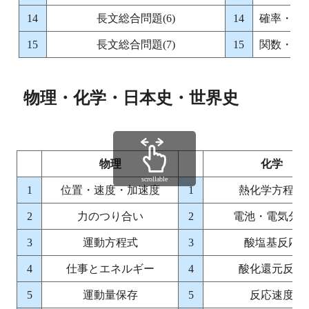
14
長文総合問題(6)
14
確率・数
15
長文総合問題(7)
15
関数・指
物理・化学・日本史・世界史
物理
化学
scrollable
1
位置・速度・加速度
1
熱化学方程式
2
力のつり合い
2
電池・電気分
3
運動方程式
3
酸塩基反応
4
仕事とエネルギー
4
酸化還元反応
5
運動量保存
5
反応速度