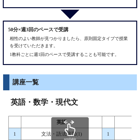
50分×週3回のペースで受講
相性のよい教師が見つかりましたら、原則固定タイプで授業
を受けていただきます。
1教科ごとに週1回のペースで受講することも可能です。
講座一覧
英語・数学・現代文
英語
1
文法・語法演習(1)
1
場
scrollable