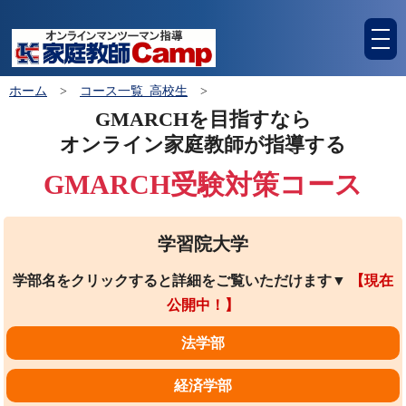
tog
nav
ホーム
>
コース一覧_高校生
>
GMARCHを目指すなら
オンライン家庭教師が指導する
GMARCH受験対策コース
学習院大学
学部名をクリックすると詳細をご覧いただけます▼
【現在
公開中！】
法学部
経済学部