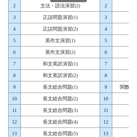
2
文法・語法演習(2)
2
場
3
正誤問題演習(1)
3
4
正誤問題演習(2)
4
5
英作文演習(1)
5
6
英作文演習(2)
6
7
和文英訳演習(1)
7
8
和文英訳演習(2)
8
9
長文総合問題(1)
9
関数・
10
長文総合問題(2)
10
11
長文総合問題(3)
11
12
長文総合問題(4)
12
13
長文総合問題(5)
13