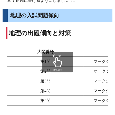
めて正確に書けるようにしましょう。
地理の入試問題傾向
地理の出題傾向と対策
大問番号
第1問
マークシー
scrollable
第2問
マークシー
第3問
マークシー
第4問
マークシー
第5問
マークシー