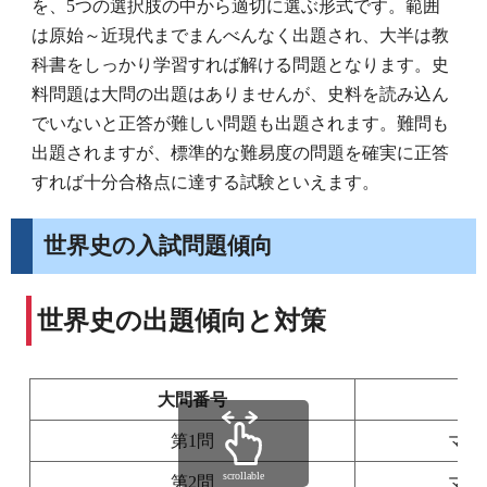
を、5つの選択肢の中から適切に選ぶ形式です。範囲
は原始～近現代までまんべんなく出題され、大半は教
科書をしっかり学習すれば解ける問題となります。史
料問題は大問の出題はありませんが、史料を読み込ん
でいないと正答が難しい問題も出題されます。難問も
出題されますが、標準的な難易度の問題を確実に正答
すれば十分合格点に達する試験といえます。
世界史の入試問題傾向
世界史の出題傾向と対策
大問番号
第1問
マー
scrollable
第2問
マー