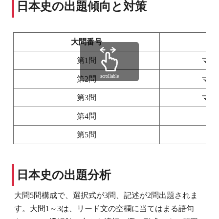
日本史の出題傾向と対策
大問番号
第1問
マー
scrollable
第2問
マー
第3問
マー
第4問
第5問
日本史の出題分析
大問5問構成で、選択式が3問、記述が2問出題されま
す。大問1～3は、リード文の空欄に当てはまる語句