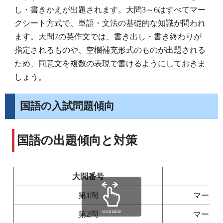
し・書きかえが出題されます。大問3～6はすべてマー
クシート方式で、単語・文法の基礎的な知識が問われ
ます。大問7の英作文では、書き出し・書き終わりが
指定されるものや、空欄補充形式のものが出題される
ため、同意文を複数の表現で書けるようにしておきま
しょう。
国語の入試問題傾向
国語の出題傾向と対策
大問番号
第1問
マーク
scrollable
第2問
マーク