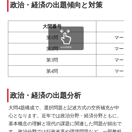
政治・経済の出題傾向と対策
大問番号
第1問
マーク
scrollable
第2問
マーク
第3問
マーク
第4問
マーク
政治・経済の出題分析
大問4題構成で、選択問題と記述方式の空所補充が中
心となります。近年では政治分野・経済分野ともに、
基本概念の理解と現代の課題に関連した問題が頻出で
す。政治分野では行政改革や環境問題など、一部教科