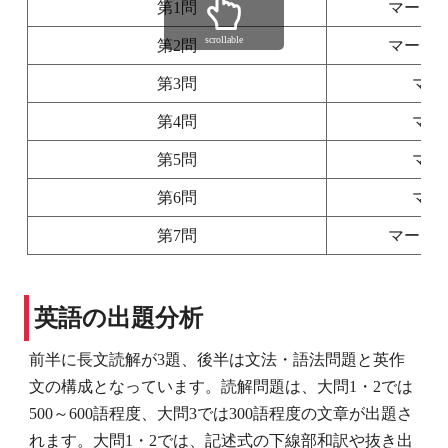
第1問
マーク
scrollable
第2問
マーク
第3問
マー
第4問
マー
第5問
マー
第6問
マー
第7問
マーク
英語の出題分析
前半に長文読解が3題、後半は文法・語法問題と英作
文の構成となっています。読解問題は、大問1・2では
500～600語程度、大問3では300語程度の文章が出題さ
れます。大問1・2では、記述式の下線部和訳や抜き出