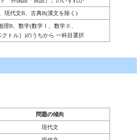
ト「外国語『英語』」のいずれか
、現代文B、古典B(漢文を除く)
地理B、数学(数学Ⅰ、数学Ⅱ、
ベクトル］)のうちから 一科目選択
問題の傾向
現代文
現代文