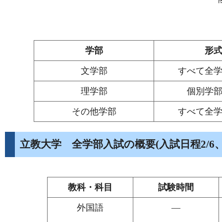
学部
形
文学部
すべて全
理学部
個別学
その他学部
すべて全
立教大学 全学部入試の概要(入試日程2/6、2/8、2
教科・科目
試験時間
外国語
—