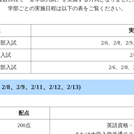
学部ごとの実施日程は以下の表をご覧ください。
式
実
学部入試
2/6、2/8、2/9
部入試
2
学部入試
2/6、2/8、
/9、2/11、2/12、2/13)
配点
200点
英語資格・