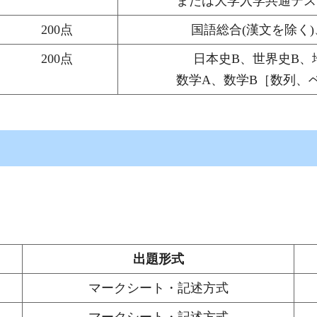
または大学入学共通テス
200点
国語総合(漢文を除く)
200点
日本史B、世界史B、
数学A、数学B［数列、
出題形式
マークシート・記述方式
マークシート・記述方式