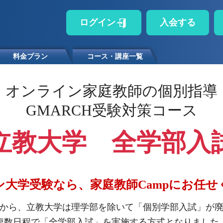
ログイン
入会する
料金プラン
コース・講座一覧
オンライン家庭教師の個別指導
GMARCH受験対策コース
立教大学 全学部入
ン大学受験なら、家庭教師Campにお任せ
年度から、立教大学は理学部を除いて「個別学部入試」が
複数日程で「全学部入試」を実施する方式となりました