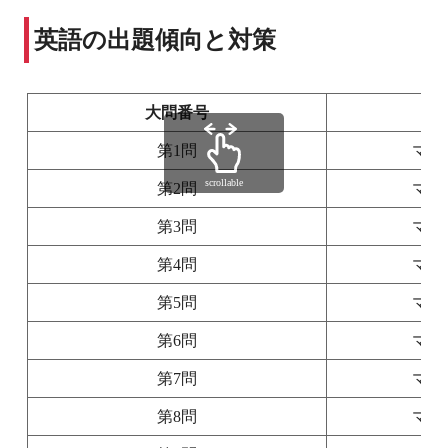
英語の出題傾向と対策
大問番号
第1問
マー
scrollable
第2問
マー
第3問
マー
第4問
マー
第5問
マー
第6問
マー
第7問
マー
第8問
マー