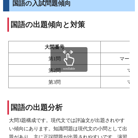
国語の入試問題傾向
国語の出題傾向と対策
大問番号
第1問
マーク
scrollable
第2問
マー
第3問
マー
国語の出題分析
大問3題構成です。現代文では評論文が出題されやす
い傾向にあります。知識問題は現代文の小問として出
題があり、主に正誤問題が出題されやすいです。演習