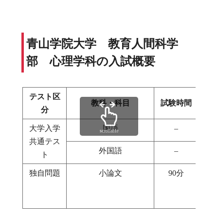
青山学院大学 教育人間科学
部 心理学科の入試概要
テスト区
教科・科目
試験時間
分
大学入学
国語
–
1
scrollable
共通テス
外国語
–
1
ト
独自問題
小論文
90分
1