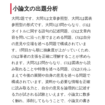
小論文の出題分析
大問2題です。大問1は文章参照型、大問2は図表
参照型の形式です。大問1は3問からなり、(1)は
タイトルに関する語句の記述問題、(2)は文章内
容を問いに沿った形でまとめる問題、(3)は自分
の意見や立場を述べる問題で構成されていま
す。1問目から順に抽象度が上がっていくため、
(3)は筆者の主張を正確に理解することが求めら
れます。大問2は2問からなり、(1)は図表から読
み取れることや特徴を述べる問題、(2)は(1)をふ
まえて今後の展開や自身の意見を述べる問題で
構成されています。資料から必要な情報を正確
に読み取る力と、自分の意見を論理的に記述す
る力が試される試験といえます。小論文に数多
く触れ、添削してもらうことで、小論文の書き