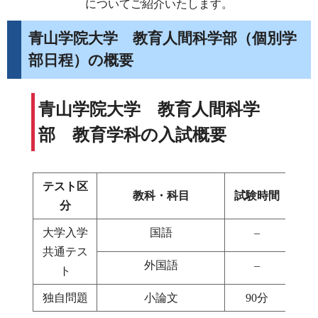
についてご紹介いたします。
青山学院大学 教育人間科学部（個別学
部日程）の概要
青山学院大学 教育人間科学
部 教育学科の入試概要
テスト区
教科・科目
試験時間
分
大学入学
国語
–
1
共通テス
外国語
–
1
ト
独自問題
小論文
90分
1