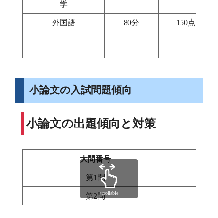
学
外国語
80分
150点
小論文の入試問題傾向
小論文の出題傾向と対策
大問番号
第1問
scrollable
第2問