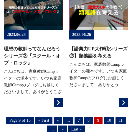
2023.06.28
2023.06.26
理想の教師ってなんだろう
【語彙力UP大作戦シリーズ
シリーズ③『スクール・オ
②】類義語を考える
ブ・ロック』
こんにちは。家庭教師Campラ
イターの瀧本です。いつも家庭
こんにちは。家庭教師Campラ
教師Campのブログにお越しく
イターの瀧本です。いつも家庭
ださいまして、ありがとう
教師Campのブログにお越しく
ださいまして、ありがとうござ
Page 9 of 13
« First
«
...
7
8
9
10
11
...
»
Last »