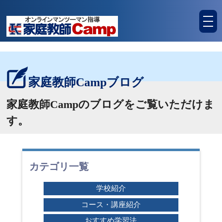
tog
nav
家庭教師Campブログ
家庭教師Campのブログをご覧いただけま
す。
カテゴリ一覧
学校紹介
コース・講座紹介
おすすめ学習法