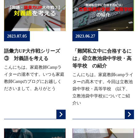
2023.07.05
2023.06.27
語彙力UP大作戦シリーズ
「難関私立中に合格するに
③ 対義語を考える
は」㊷立教池袋中学校・高
等学校 の紹介
こんにちは。家庭教師Campラ
イターの瀧本です。いつも家庭
こんにちは。家庭教師campライ
教師Campのブログにお越しく
ターの髙木です。今回は立教池
ださいまして、ありがとう
袋中学校・高等学校 (以下、
立教池袋中学校)についてご紹
介い