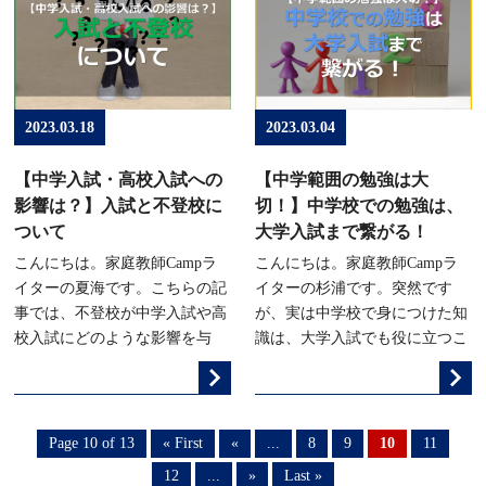
2023.03.18
2023.03.04
【中学入試・高校入試への
【中学範囲の勉強は大
影響は？】入試と不登校に
切！】中学校での勉強は、
ついて
大学入試まで繋がる！
こんにちは。家庭教師Campラ
こんにちは。家庭教師Campラ
イターの夏海です。こちらの記
イターの杉浦です。突然です
事では、不登校が中学入試や高
が、実は中学校で身につけた知
校入試にどのような影響を与
識は、大学入試でも役に立つこ
Page 10 of 13
« First
«
...
8
9
10
11
12
...
»
Last »