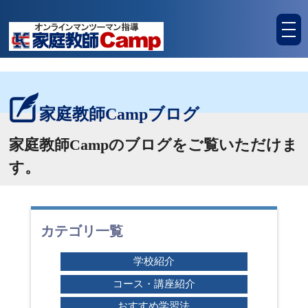
tog
nav
家庭教師Campブログ
家庭教師Campのブログをご覧いただけま
す。
カテゴリ一覧
学校紹介
コース・講座紹介
おすすめ学習法