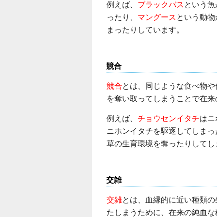
例えば、
ブラックバス
という魚
ったり、
マングース
という動物
まったりしています。
競合
競合
とは、同じような食べ物や
を奪い取ってしまうことで在来
例えば、
チョウセンイタチ
はニ
ニホンイタチを駆逐してしまっ
草の生育環境を奪ったりしてし
交雑
交雑
とは、血縁的に近い種類の
たしまうために、在来の純血な