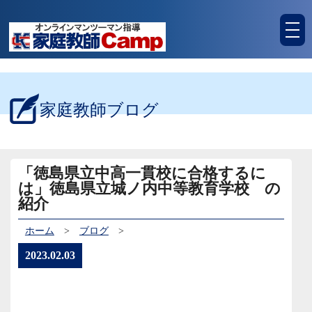
tog
nav
家庭教師ブログ
「徳島県立中高一貫校に合格するに
は」徳島県立城ノ内中等教育学校 の
紹介
ホーム
>
ブログ
>
2023.02.03