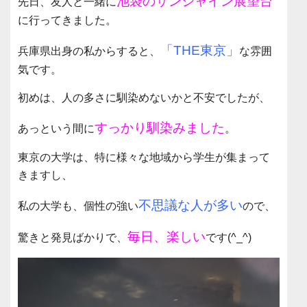
池袋のサンシャイン展望台
先日、友人と一緒に
に行ってきました。
「THE東京
」
兵庫県出身の私からすると、
な雰囲
気です。
初めは、人の多さに馴染めないかと不安でしたが、
すっかり馴染みました
あっという間に
。
東京の大学は、特に様々な地域から学生が集まって
きますし、
不思議な人が多い
私の大学も、個性の強い
ので、
毎日、楽しい
驚きと発見ばかりで、
です(^_^)