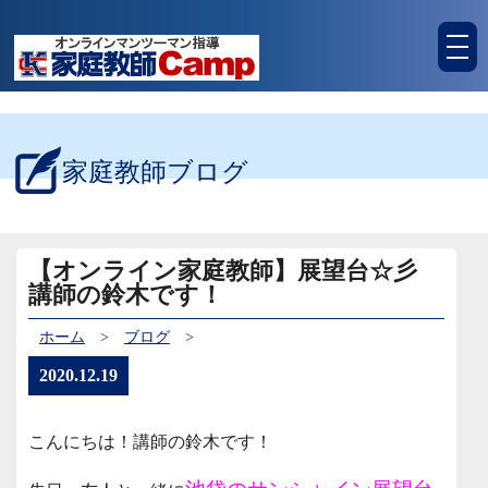
tog
nav
家庭教師ブログ
【オンライン家庭教師】展望台☆彡
講師の鈴木です！
ホーム
>
ブログ
>
2020.12.19
こんにちは！講師の鈴木です！