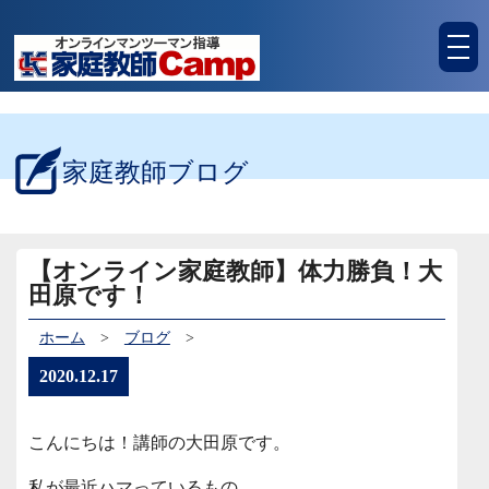
tog
nav
家庭教師ブログ
【オンライン家庭教師】体力勝負！大
田原です！
ホーム
>
ブログ
>
2020.12.17
こんにちは！講師の大田原です。
私が最近ハマっているもの、、、