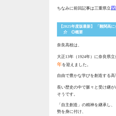
四
ちなみに前回記事は三重県立
【2025年度版最新】 「難関高
介 ◎概要
奈良高校は、
大正13年（1924年）に奈良
年
を迎えました。
自由で豊かな学びを創造する高
長い歴史の中で脈々と受け継が
そうです。
「自主創造」の精神を継承し、
勢を身に付け、