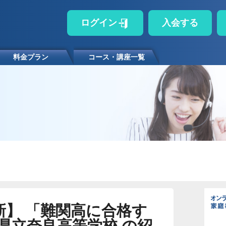
ログイン
入会する
料金プラン
コース・講座一覧
最新】 「難関高に合格す
県立奈良高等学校 の紹