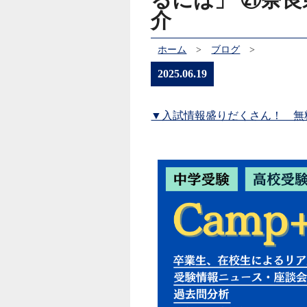
介
ホーム
>
ブログ
>
2025.06.19
▼入試情報盛りだくさん！ 無