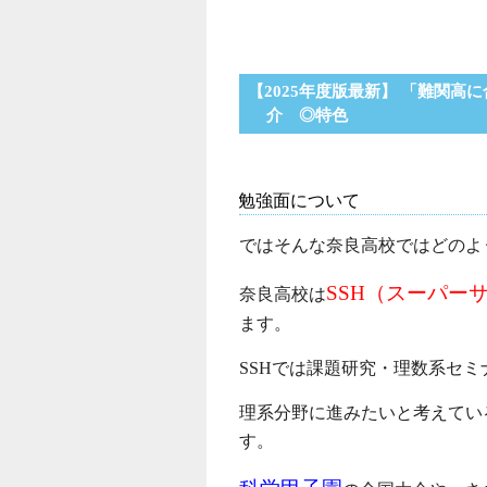
【2025年度版最新】 「難関高
介 ◎特色
勉強面について
ではそんな奈良高校ではどのよ
SSH（スーパー
奈良高校は
ます。
SSHでは課題研究・理数系セ
理系分野に進みたいと考えてい
す。