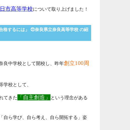
日市高等学校
について取り上げました！
に合格するには」 ㉑奈良県立奈良高等学校 の紹
創立100周
県立奈良中学校として開校し、
昨年
等学校として、
「自主創造」
れてきた
という理念がある
「自ら学び、自ら考え、自ら開拓する」姿