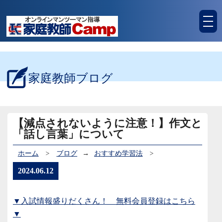
tog
nav
家庭教師ブログ
【減点されないように注意！】作文と
「話し言葉」について
ホーム
>
ブログ
→
おすすめ学習法
>
2024.06.12
▼入試情報盛りだくさん！ 無料会員登録はこちら
▼