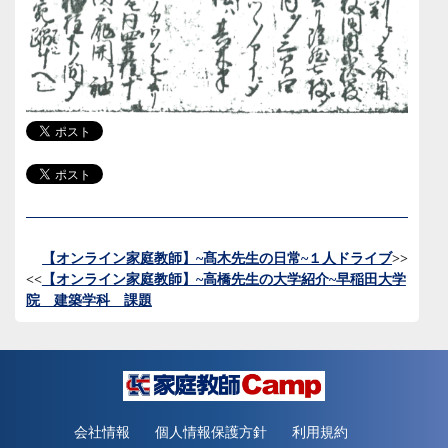
【オンライン家庭教師】~髙木先生の日常~１人ドライブ
>>
<<
【オンライン家庭教師】~高橋先生の大学紹介~早稲田大学
院 建築学科 課題
会社情報
個人情報保護方針
利用規約