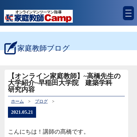
tog
nav
家庭教師ブログ
【オンライン家庭教師】~高橋先生の
大学紹介~早稲田大学院 建築学科
研究内容
ホーム
>
ブログ
>
2021.05.21
こんにちは！講師の髙橋です。