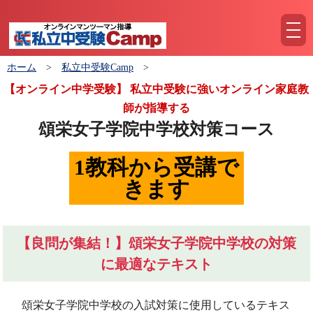
tog
nav
ホーム
>
私立中受験Camp
>
【オンライン中学受験】 私立中受験に強いオンライン家庭教
師が指導する
頌栄女子学院中学校対策コース
1教科から受講で
きます
【良問が集結！】頌栄女子学院中学校の対策
に最適なテキスト
頌栄女子学院中学校の入試対策に使用しているテキス