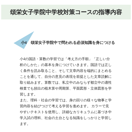
頌栄女子学院中学校対策コースの指導内容
小4 頌栄女子学院中で問われる必須知識を身につける
小4の国語・算数の学習では「考え方の手順」「正しい分
析のしかた」の基本を身につけていきます。国語では正し
く条件を読み取ること、そして文章内容を端的にまとめる
ことを通して、自分の意見の表現を前提とした文章読解に
取り組みます。算数では、私立中のみならず都立中の適性
検査でも頻出の植木算や周期算、平面図形・立体図形を学
習します。
また、理科・社会の学習では、身の回りの様々な物事と学
習内容を結びつけて考える学習を進めます。 カラーで見
やすいテキストを使用し、詳細なカリキュラムに基づき中
学入試の理科、社会の土台となる知識をしっかりと学習し
ます。