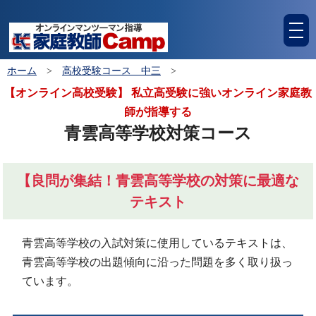
tog
nav
ホーム
>
高校受験コース 中三
>
【オンライン高校受験】 私立高受験に強いオンライン家庭教
師が指導する
青雲高等学校対策コース
【良問が集結！青雲高等学校の対策に最適な
テキスト
青雲高等学校の入試対策に使用しているテキストは、
青雲高等学校の出題傾向に沿った問題を多く取り扱っ
ています。