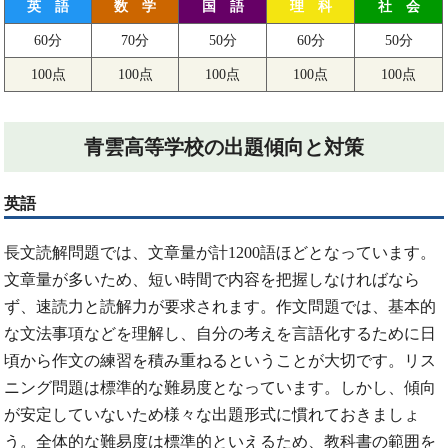
英 語
数 学
国 語
理 科
社 会
60分
70分
50分
60分
50分
100点
100点
100点
100点
100点
青雲高等学校の出題傾向と対策
英語
長文読解問題では、文章量が計1200語ほどとなっています。
文章量が多いため、短い時間で内容を把握しなければなら
ず、速読力と読解力が要求されます。作文問題では、基本的
な文法事項などを理解し、自分の考えを言語化するために日
頃から作文の練習を積み重ねるということが大切です。リス
ニング問題は標準的な難易度となっています。しかし、傾向
が安定していないため様々な出題形式に慣れておきましょ
う。全体的な難易度は標準的といえるため、教科書の範囲を