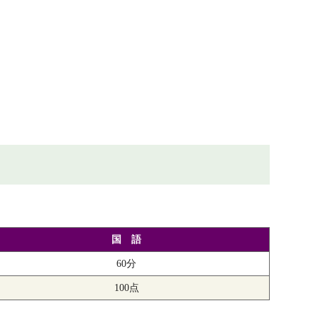
国 語
60分
100点