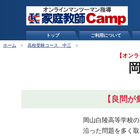
トップ
ご利用について
ホーム
>
高校受験コース 中三
>
【オンラ
【良問が
岡山白陵高等学校の
沿った問題を多く取