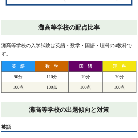
灘高等学校の配点比率
灘高等学校の入学試験は英語・数学・国語・理科の4教科で
す。
英 語
数 学
国 語
理 科
90分
110分
70分
70分
100点
100点
100点
100点
灘高等学校の出題傾向と対策
英語