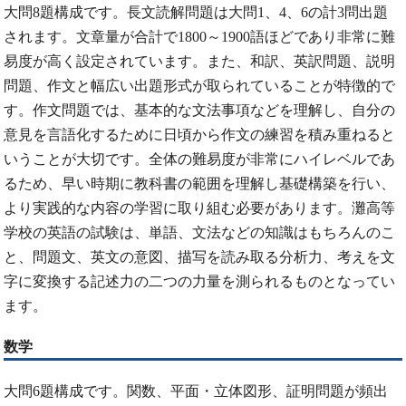
大問8題構成です。長文読解問題は大問1、4、6の計3問出題
されます。文章量が合計で1800～1900語ほどであり非常に難
易度が高く設定されています。また、和訳、英訳問題、説明
問題、作文と幅広い出題形式が取られていることが特徴的で
す。作文問題では、基本的な文法事項などを理解し、自分の
意見を言語化するために日頃から作文の練習を積み重ねると
いうことが大切です。全体の難易度が非常にハイレベルであ
るため、早い時期に教科書の範囲を理解し基礎構築を行い、
より実践的な内容の学習に取り組む必要があります。灘高等
学校の英語の試験は、単語、文法などの知識はもちろんのこ
と、問題文、英文の意図、描写を読み取る分析力、考えを文
字に変換する記述力の二つの力量を測られるものとなってい
ます。
数学
大問6題構成です。関数、平面・立体図形、証明問題が頻出