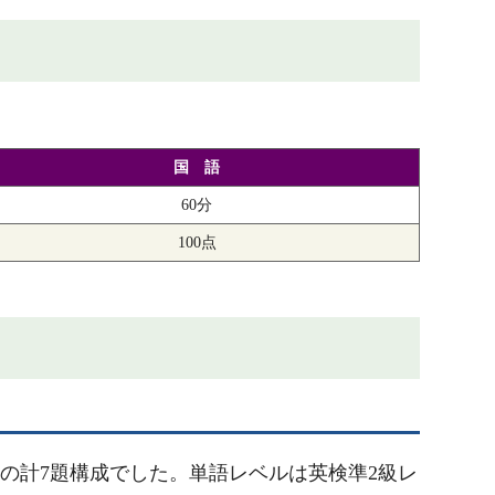
国 語
60分
100点
題の計7題構成でした。単語レベルは英検準2級レ