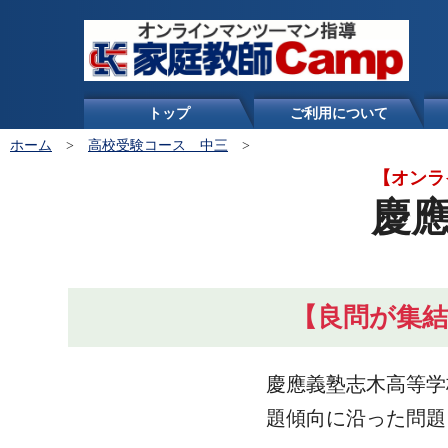
トップ
ご利用について
ホーム
>
高校受験コース 中三
>
【オンラ
慶
【良問が集
慶應義塾志木高等学
題傾向に沿った問題