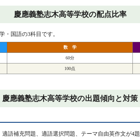
慶應義塾志木高等学校の配点比率
学・国語の3科目です。
数 学
60分
100点
慶應義塾志木高等学校の出題傾向と対策
題、適語補充問題、適語選択問題、テーマ自由英作文が4