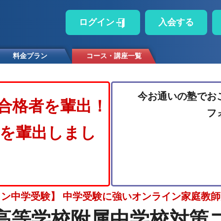
ログイン
入会する
料金プラン
コース・講座一覧
今お通いの塾でお
合格者を輩出！
フ
者を輩出しまし
ン中学受験】 中学受験に強いオンライン家庭教
高等学校附属中学校対策