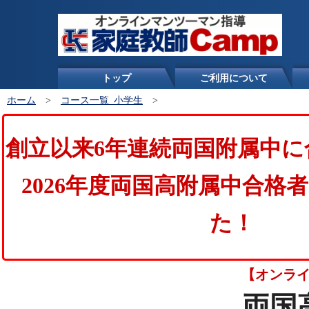
トップ
ご利用について
ホーム
>
コース一覧_小学生
>
創立以来6年連続両国附属中に
2026年度両国高附属中合格
た！
【オンライ
両国