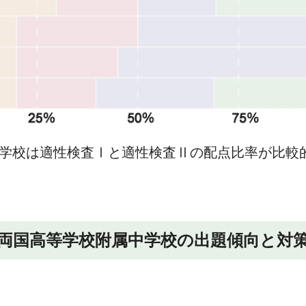
学校は適性検査Ⅰと適性検査Ⅱの配点比率が比較
両国高等学校附属中学校の出題傾向と対