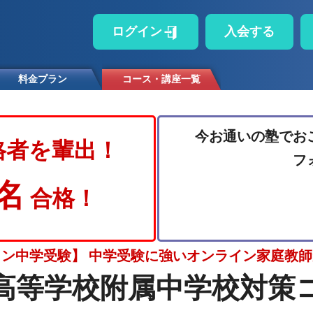
ログイン
入会する
料金プラン
コース・講座一覧
今お通いの塾でお
格者を輩出！
フ
5名
合格！
ン中学受験】 中学受験に強いオンライン家庭教
高等学校附属中学校対策