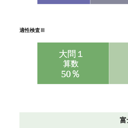
適性検査Ⅲ
富