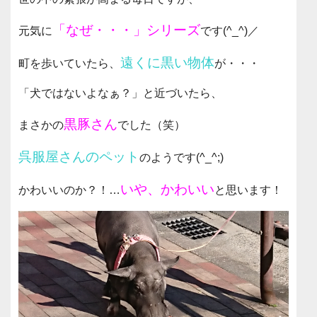
「なぜ・・・」シリーズ
元気に
です(^_^)／
遠くに黒い物体
町を歩いていたら、
が・・・
「犬ではないよなぁ？」と近づいたら、
黒豚さん
まさかの
でした（笑）
呉服屋さんのペット
のようです(^_^;)
いや、かわいい
かわいいのか？！…
と思います！