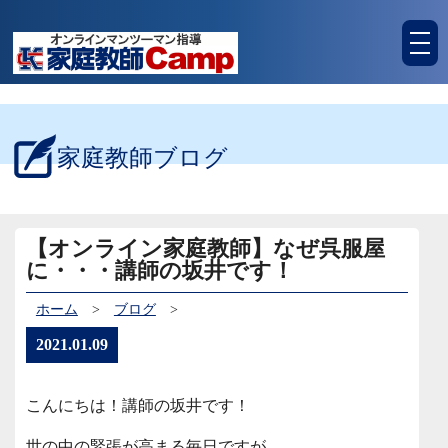
tog
nav
家庭教師ブログ
【オンライン家庭教師】なぜ呉服屋
に・・・講師の坂井です！
ホーム
>
ブログ
>
2021.01.09
こんにちは！講師の坂井です！
世の中の緊張が高まる毎日ですが、