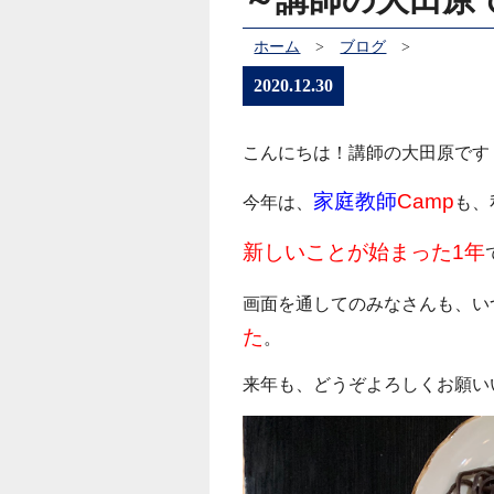
ホーム
>
ブログ
>
2020.12.30
こんにちは！講師の大田原です
家庭教師
Camp
今年は、
も、
新しいことが始まった1年
画面を通してのみなさんも、い
た
。
来年も、どうぞよろしくお願いいた