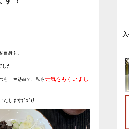
入
！
私自身も、
でした。
元気をもらいまし
つも一生懸命で、私も
します(^o^)丿