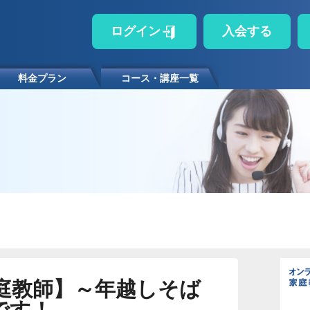
ログイン
入会する
料金プラン
コース・講座一覧
庭教師】～年越しそば
です！