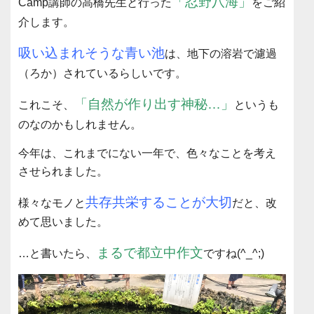
「忍野八海」
Camp講師の高橋先生と行った
をご紹
介します。
吸い込まれそうな青い池
は、地下の溶岩で濾過
（ろか）されているらしいです。
「自然が作り出す神秘…」
これこそ、
というも
のなのかもしれません。
今年は、これまでにない一年で、色々なことを考え
させられました。
共存共栄することが大切
様々なモノと
だと、改
めて思いました。
まるで都立中作文
…と書いたら、
ですね(^_^;)