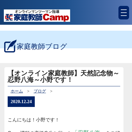
tog
nav
家庭教師ブログ
【オンライン家庭教師】天然記念物～
忍野八海～小野です！
ホーム
>
ブログ
>
2020.12.24
こんにちは！小野です！