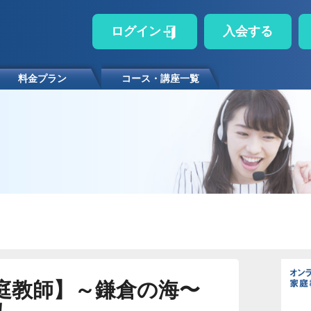
ログイン
入会する
料金プラン
コース・講座一覧
庭教師】～鎌倉の海〜
！