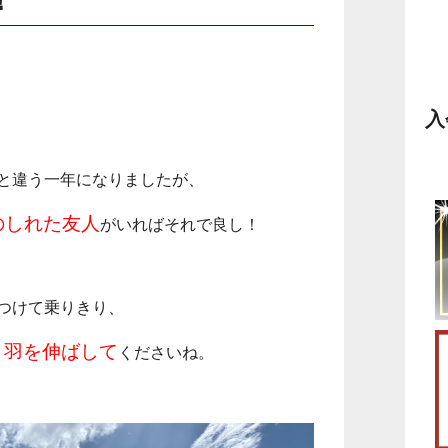
入
と違う一年になりましたが、
のしれた友人
がいればそれで良し！
つけて乗りきり、
り羽を伸ばして
くださいね。