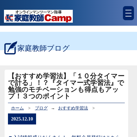
tog
nav
家庭教師ブログ
【おすすめ学習法】「１０分タイマー
で計る」！？『タイマー式学習法』で
勉強のモチベーションも得点もアッ
プ！３つのポイント
ホーム
>
ブログ
→
おすすめ学習法
>
2025.12.10