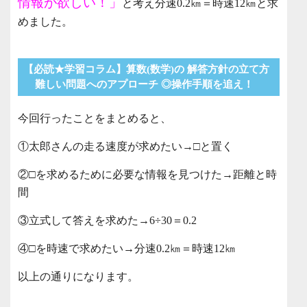
情報が欲しい！」
と考え分速0.2㎞＝時速12㎞と求
めました。
【必読★学習コラム】算数(数学)の 解答方針の立て方
難しい問題へのアプローチ ◎操作手順を追え！
今回行ったことをまとめると、
①太郎さんの走る速度が求めたい→□と置く
②□を求めるために必要な情報を見つけた→距離と時
間
③立式して答えを求めた→6÷30＝0.2
④□を時速で求めたい→分速0.2㎞＝時速12㎞
以上の通りになります。