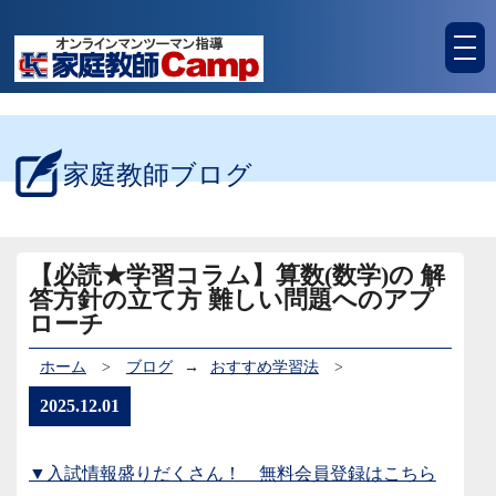
tog
nav
家庭教師ブログ
【必読★学習コラム】算数(数学)の 解
答方針の立て方 難しい問題へのアプ
ローチ
ホーム
>
ブログ
→
おすすめ学習法
>
2025.12.01
▼入試情報盛りだくさん！ 無料会員登録はこちら