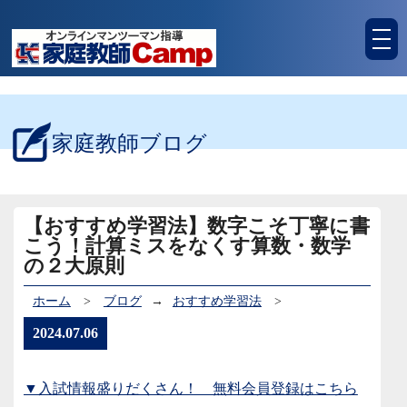
tog
nav
家庭教師ブログ
【おすすめ学習法】数字こそ丁寧に書
こう！計算ミスをなくす算数・数学
の２大原則
ホーム
>
ブログ
→
おすすめ学習法
>
2024.07.06
▼入試情報盛りだくさん！ 無料会員登録はこちら