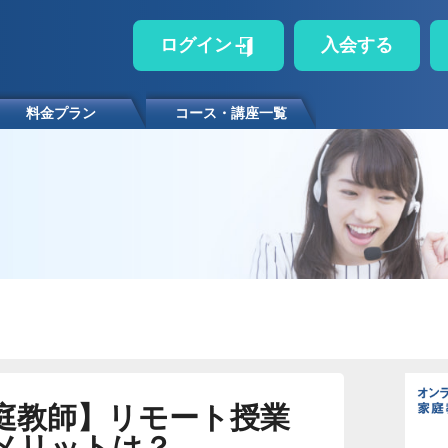
ログイン
入会する
料金プラン
コース・講座一覧
庭教師】リモート授業
メリットは？