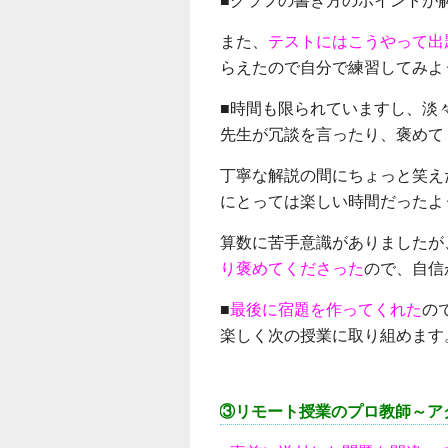
■グラフの書き方のポイントが
また、
テストにはこうやって出
らえたので自分で練習してみよ
■時間も限られていますし、淡
先生が冗談を言ったり、褒めて
丁寧な解説の間にちょっと笑え
にとっては楽しい時間だったよ
算数に苦手意識がありましたが
り褒めてくださった
ので、自信
■
最後に宿題を作ってくれた
の
楽しく次の授業に取り組めます
③リモート授業のプロ教師～ア