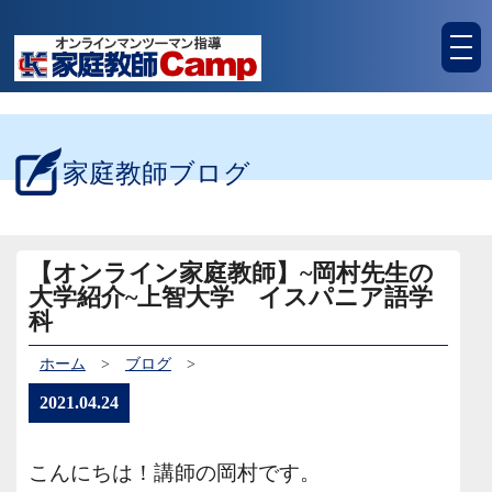
tog
nav
家庭教師ブログ
【オンライン家庭教師】~岡村先生の
大学紹介~上智大学 イスパニア語学
科
ホーム
>
ブログ
>
2021.04.24
こんにちは！講師の岡村です。