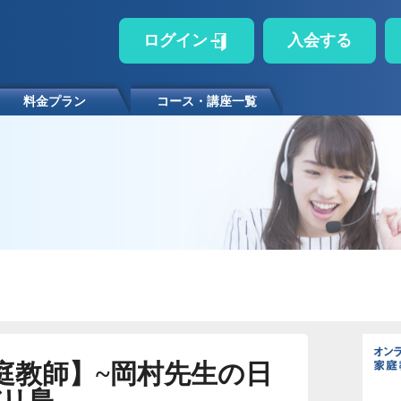
ログイン
入会する
料金プラン
コース・講座一覧
庭教師】~岡村先生の日
バリ島