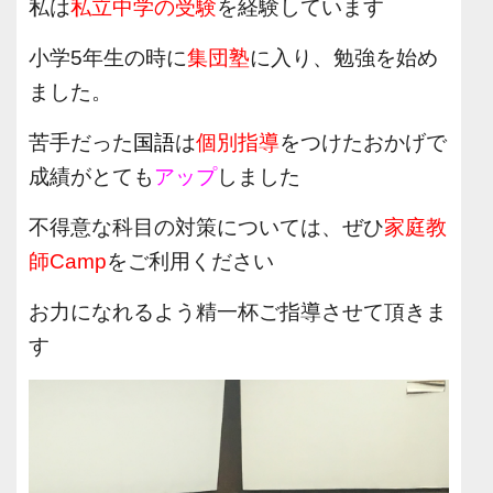
私は
私立中学の受験
を経験しています
小学5年生の時に
集団塾
に入り、勉強を始め
ました。
苦手だった
国語
は
個別指導
をつけたおかげで
成績がとても
アップ
しました
不得意な科目の対策については、ぜひ
家庭教
師Camp
をご利用ください
お力になれるよう精一杯ご指導させて頂きま
す