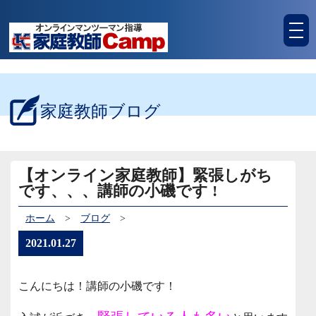
tog
nav
家庭教師ブログ
【オンライン家庭教師】緊張しがち
です、、、講師の小磯です !
ホーム
>
ブログ
>
2021.01.27
こんにちは！講師の小磯です！