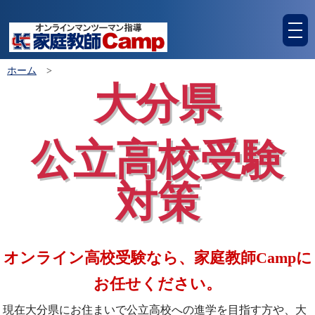
tog
nav
ホーム
>
大分県
公立高校受験
対策
オンライン高校受験なら、家庭教師Campに
お任せください。
現在大分県にお住まいで公立高校への進学を目指す方や、大