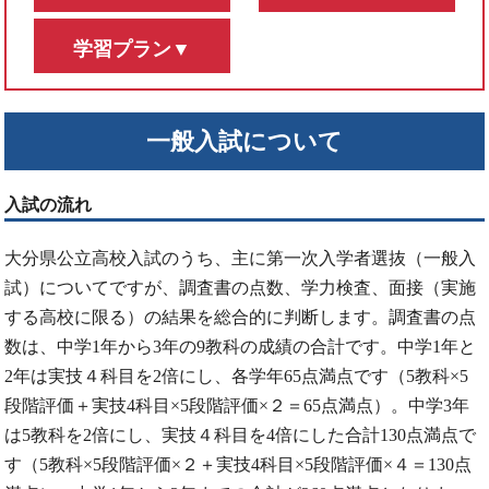
学習プラン▼
一般入試について
入試の流れ
大分県公立高校入試のうち、主に第一次入学者選抜（一般入
試）についてですが、調査書の点数、学力検査、面接（実施
する高校に限る）の結果を総合的に判断します。調査書の点
数は、中学1年から3年の9教科の成績の合計です。中学1年と
2年は実技４科目を2倍にし、各学年65点満点です（5教科×5
段階評価＋実技4科目×5段階評価×２＝65点満点）。中学3年
は5教科を2倍にし、実技４科目を4倍にした合計130点満点で
す（5教科×5段階評価×２＋実技4科目×5段階評価×４＝130点