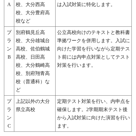
A
校、大分西高
は入試対策に特化します。
校、大分豊府高
校など
プ
別府鶴見丘高
公立高校向けのテキストと教科書
ラ
校、大分雄城台
準拠ワークを併用します。入試に
ン
高校、佐伯鶴城
向けた学習を行いながら定期テス
B
高校、日田高
ト前には内申点対策としてテスト
校、大分鶴崎高
対策を行います。
校、別府翔青高
校（普通科）な
ど
プ
上記以外の大分
定期テスト対策を行い、内申点を
ラ
県立高校
確保します。2学期期末テスト後
ン
から入試対策に向けた演習を行い
C
ます。