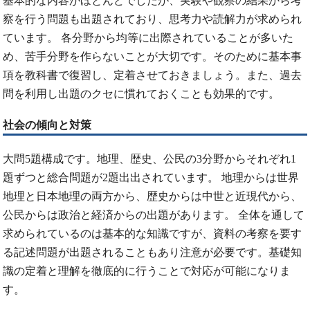
基本的な内容がほとんどでしたが、実験や観察の結果から考
察を行う問題も出題されており、思考力や読解力が求められ
ています。 各分野から均等に出際されていることが多いた
め、苦手分野を作らないことが大切です。そのために基本事
項を教科書で復習し、定着させておきましょう。また、過去
問を利用し出題のクセに慣れておくことも効果的です。
社会の傾向と対策
大問5題構成です。地理、歴史、公民の3分野からそれぞれ1
題ずつと総合問題が2題出出されています。 地理からは世界
地理と日本地理の両方から、歴史からは中世と近現代から、
公民からは政治と経済からの出題があります。 全体を通して
求められているのは基本的な知識ですが、資料の考察を要す
る記述問題が出題されることもあり注意が必要です。基礎知
識の定着と理解を徹底的に行うことで対応が可能になりま
す。