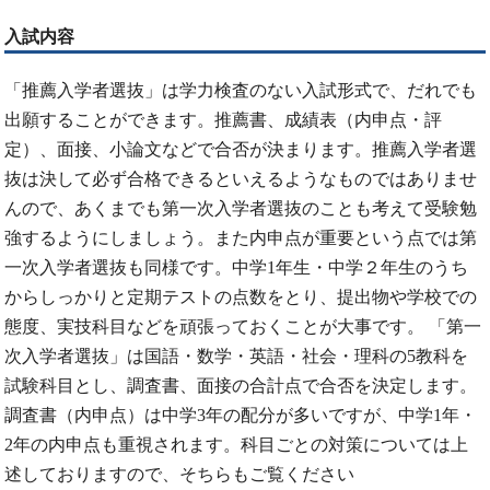
入試内容
「推薦入学者選抜」は学力検査のない入試形式で、だれでも
出願することができます。推薦書、成績表（内申点・評
定）、面接、小論文などで合否が決まります。推薦入学者選
抜は決して必ず合格できるといえるようなものではありませ
んので、あくまでも第一次入学者選抜のことも考えて受験勉
強するようにしましょう。また内申点が重要という点では第
一次入学者選抜も同様です。中学1年生・中学２年生のうち
からしっかりと定期テストの点数をとり、提出物や学校での
態度、実技科目などを頑張っておくことが大事です。 「第一
次入学者選抜」は国語・数学・英語・社会・理科の5教科を
試験科目とし、調査書、面接の合計点で合否を決定します。
調査書（内申点）は中学3年の配分が多いですが、中学1年・
2年の内申点も重視されます。科目ごとの対策については上
述しておりますので、そちらもご覧ください