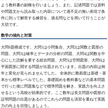
よう教科書の副種を行いましょう。また、記述問題では資料
や問題文から読み取った内容について過不足の無い表現で条
件に則って解答する練習を、過去問などを用いて行うことが
大切です。
数学の傾向と対策
大問6題構成です。大問1は小問集合、大問2は関数と図形の
問題、大問3は確率とデータの分析の問題、大問4は関数を中
心にした読解を要する総合問題、大問5は空間図形、大問6は
平面図形に関する問題が出題されています。出題の内容は例
年と変化が見られませんでした。 全体的に難易度は基礎・基
本から標準レベルでした。基礎固めを教科書などの基本問題
で行った後に問題集などで標準問題を解き、実践力を向上さ
せるという高校が効果的です。ここ数年は長文問題や図形の
証明問題の出題があるのでこれらの問題も演習を重ねて実践
力の向上を目指しましょう。