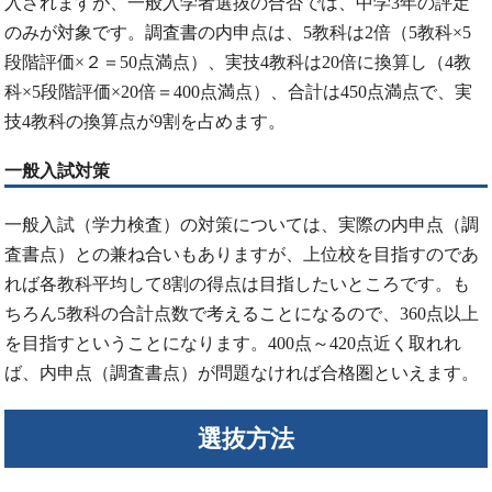
入されますが、一般入学者選抜の合否では、中学3年の評定
のみが対象です。調査書の内申点は、5教科は2倍（5教科×5
段階評価×２＝50点満点）、実技4教科は20倍に換算し（4教
科×5段階評価×20倍＝400点満点）、合計は450点満点で、実
技4教科の換算点が9割を占めます。
一般入試対策
一般入試（学力検査）の対策については、実際の内申点（調
査書点）との兼ね合いもありますが、上位校を目指すのであ
れば各教科平均して8割の得点は目指したいところです。も
ちろん5教科の合計点数で考えることになるので、360点以上
を目指すということになります。400点～420点近く取れれ
ば、内申点（調査書点）が問題なければ合格圏といえます。
選抜方法