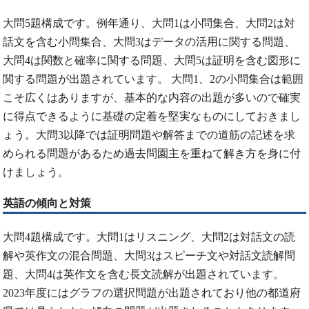
大問5題構成です。例年通り、大問1は小問集合、大問2は対
話文を含む小問集合、大問3はデータの活用に関する問題、
大問4は関数と確率に関する問題、大問5は証明を含む図形に
関する問題が出題されています。 大問1、2の小問集合は範囲
こそ広くはありますが、基本的な内容の出題が多いので確実
に得点できるように基礎の定着を堅実なものにしておきまし
ょう。大問3以降では証明問題や解答までの道筋の記述を求
められる問題があるため過去問園主を重ねて解き方を身に付
けましょう。
英語の傾向と対策
大問4題構成です。大問1はリスニング、大問2は対話文の読
解や英作文の混合問題、大問3はスピーチ文や対話文読解問
題、大問4は英作文を含む長文読解が出題されています。
2023年度にはグラフの選択問題が出題されており他の都道府