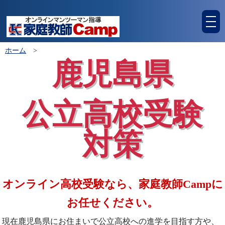
tog
nav
ホーム
>
鹿児島県
公立高校受験
対策
オンライン高校受験なら、家庭教師Campに
お任せください。
現在鹿児島県にお住まいで公立高校への進学を目指す方や、