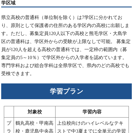
学区域
県立高校の普通科（単位制を除く）は7学区に分かれてお
り、原則として保護者の住所のある学区内の高校に出願しま
す。ただし、募集定員120人以下の高校と熊毛学区・大島学
区の普通科は、学区外からの受験が上限なしで可能。 募集定
員が120人を超える高校の普通科では、一定枠の範囲内（募
集定員の5～10％）で学区外からの入学者を認めています。
専門学科および総合学科は全県学区で、県内のどの高校でも
受検できます。
学習プラン
対象校
学習内容
プ
鶴丸高校・甲南高
上位校向けのハイレベルなテキ
ラ
校・鹿児島中央高
ストで中3夏までに全単元の学習