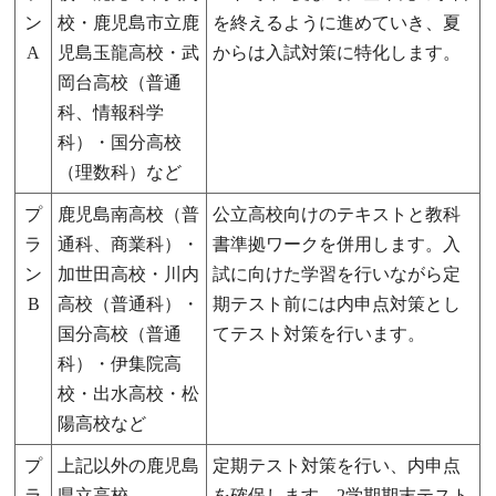
ン
校・鹿児島市立鹿
を終えるように進めていき、夏
A
児島玉龍高校・武
からは入試対策に特化します。
岡台高校（普通
科、情報科学
科）・国分高校
（理数科）など
プ
鹿児島南高校（普
公立高校向けのテキストと教科
ラ
通科、商業科）・
書準拠ワークを併用します。入
ン
加世田高校・川内
試に向けた学習を行いながら定
B
高校（普通科）・
期テスト前には内申点対策とし
国分高校（普通
てテスト対策を行います。
科）・伊集院高
校・出水高校・松
陽高校など
プ
上記以外の鹿児島
定期テスト対策を行い、内申点
ラ
県立高校
を確保します。2学期期末テスト