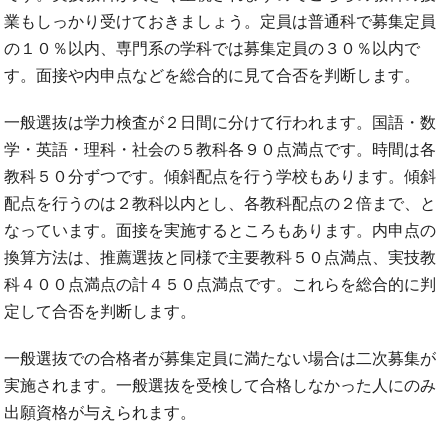
業もしっかり受けておきましょう。定員は普通科で募集定員
の１０％以内、専門系の学科では募集定員の３０％以内で
す。面接や内申点などを総合的に見て合否を判断します。
一般選抜は学力検査が２日間に分けて行われます。国語・数
学・英語・理科・社会の５教科各９０点満点です。時間は各
教科５０分ずつです。傾斜配点を行う学校もあります。傾斜
配点を行うのは２教科以内とし、各教科配点の２倍まで、と
なっています。面接を実施するところもあります。内申点の
換算方法は、推薦選抜と同様で主要教科５０点満点、実技教
科４００点満点の計４５０点満点です。これらを総合的に判
定して合否を判断します。
一般選抜での合格者が募集定員に満たない場合は二次募集が
実施されます。一般選抜を受検して合格しなかった人にのみ
出願資格が与えられます。