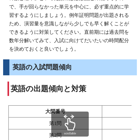
で、手が回らなかった単元を中心に、必ず重点的に学
習するようにしましょう。例年証明問題が出題される
ため、演習量を意識しながら少しでも早く解くことが
できるように対策してください。直前期には過去問を
数年分解いてみて、入試に向けてだいたいの時間配分
を決めておくと良いでしょう。
英語の入試問題傾向
英語の出題傾向と対策
大問番号
第1問
記
scrollable
第2問
記