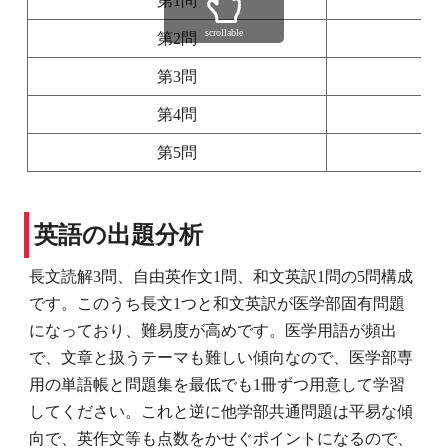
第1問
記
scrollable
第2問
記
第3問
第4問
第5問
英語の出題分析
長文読解3問、自由英作文1問、和文英訳1問の5問構成
です。このうち長文1つと和文英訳が医学部固有問題
になっており、難易度が高めです。医学用語が頻出
で、文章と扱うテーマも難しい傾向なので、医学部専
用の単語帳と問題集を最低でも1冊ずつ用意して学習
してください。これと逆に他学部共通問題は平易な傾
向で、英作文等も点数をかせぐポイントになるので、