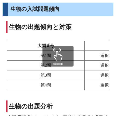
生物の入試問題傾向
生物の出題傾向と対策
大問番号
第1問
選択式
scrollable
第2問
選択式
第3問
選択式
第4問
選択式
生物の出題分析