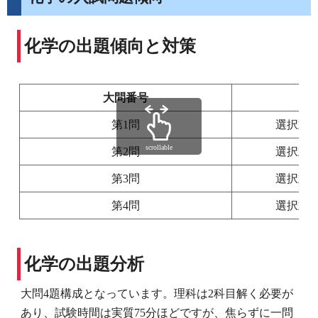
化学の出題傾向と対策
大問番号
第1問
選択式
scrollable
第2問
選択式
第3問
選択式
第4問
選択式
化学の出題分析
大問4題構成となっています。理科は2科目解く必要が
あり、試験時間は実質75分ほどですが、焦らずに一問