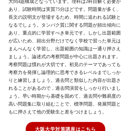
大問4題構成となっています。理科は2科目解く必要が
あり、試験時間は実質75分ほどです。問題量が多く、
長文の説明文が登場するため、時間に追われる試験と
なるでしょう。タンパク質に関する問題が頻出傾向に
あり、重点的に学習すべき単元です。しかし出題範囲
が広いため、頻出分野だけでなく学校で習った単元は
まんべんなく学習し、出題範囲の知識は一通り押さえ
ましょう。論述式の考察問題が中心に出題されます。
考察問題は慣れが大切です。初見のテーマであっても
考察力を発揮し論理的に思考できるレベルまでしっか
りと練習しましょう。過去問と類似した内容が出題さ
れることがあるので，過去問演習をしっかり行いまし
ょう。早い時期から基礎を固めて、過去問や難易度の
高い問題集に取り組むことで、標準問題、発展問題と
もに押さえて他の受験生と差をつけましょう。
大阪大学対策講座はこちら