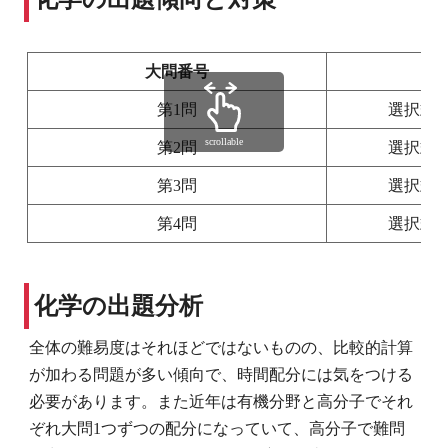
大問番号
第1問
選択式
scrollable
第2問
選択式
第3問
選択式
第4問
選択式
化学の出題分析
全体の難易度はそれほどではないものの、比較的計算
が加わる問題が多い傾向で、時間配分には気をつける
必要があります。また近年は有機分野と高分子でそれ
ぞれ大問1つずつの配分になっていて、高分子で難問