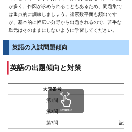
が多く、作図が求められることもあるため、問題集で
は重点的に訓練しましょう。複素数平面も頻出です
が、基本的に幅広い分野から出題されるので、苦手な
単元はそのままにしないように学習してください。
英語の入試問題傾向
英語の出題傾向と対策
大問番号
第1問
scrollable
第2問
第3問
記述