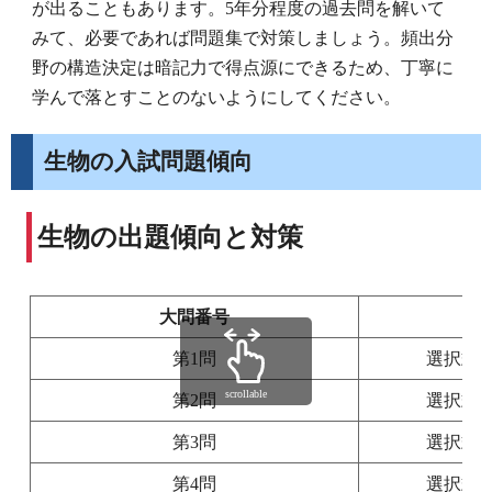
が出ることもあります。5年分程度の過去問を解いて
みて、必要であれば問題集で対策しましょう。頻出分
野の構造決定は暗記力で得点源にできるため、丁寧に
学んで落とすことのないようにしてください。
生物の入試問題傾向
生物の出題傾向と対策
大問番号
第1問
選択式
scrollable
第2問
選択式
第3問
選択式
第4問
選択式