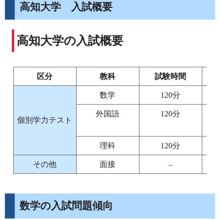
高知大学 入試概要
高知大学の入試概要
区分
教科
試験時間
数学
120分
外国語
120分
個別学力テスト
理科
120分
その他
面接
–
数学の入試問題傾向