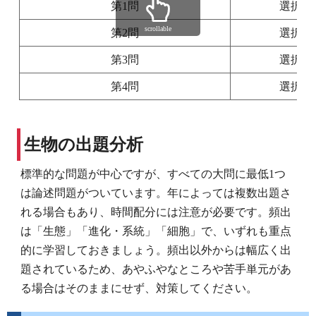
第1問
選択・
scrollable
第2問
選択・
第3問
選択・
第4問
選択・
生物の出題分析
標準的な問題が中心ですが、すべての大問に最低1つ
は論述問題がついています。年によっては複数出題さ
れる場合もあり、時間配分には注意が必要です。頻出
は「生態」「進化・系統」「細胞」で、いずれも重点
的に学習しておきましょう。頻出以外からは幅広く出
題されているため、あやふやなところや苦手単元があ
る場合はそのままにせず、対策してください。