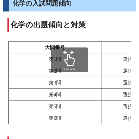
化学の入試問題傾向
化学の出題傾向と対策
大問番号
第1問
選択・
scrollable
第2問
選択・
第3問
選択・
第4問
選択・
第5問
選択・
第6問
選択・