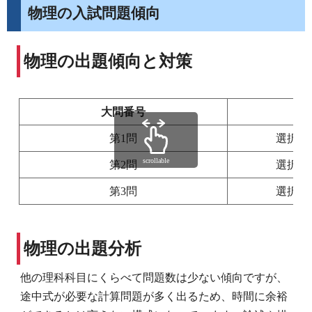
物理の入試問題傾向
物理の出題傾向と対策
大問番号
第1問
選択・
scrollable
第2問
選択・
第3問
選択・
物理の出題分析
他の理科科目にくらべて問題数は少ない傾向ですが、
途中式が必要な計算問題が多く出るため、時間に余裕