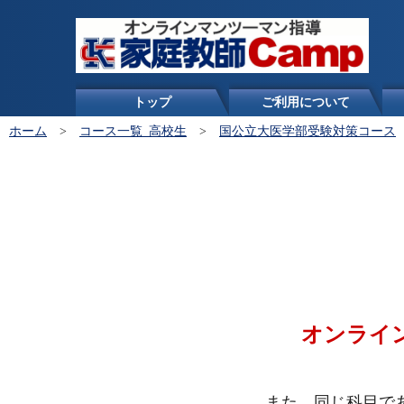
トップ
ご利用について
ホーム
>
コース一覧_高校生
>
国公立大医学部受験対策コース
オンライ
また、同じ科目で