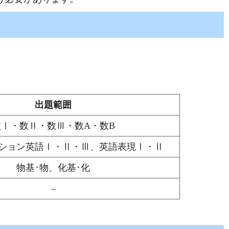
出題範囲
数Ⅰ・数Ⅱ・数Ⅲ・数A・数B
ション英語Ⅰ・Ⅱ・Ⅲ、英語表現Ⅰ・Ⅱ
物基･物、化基･化
–