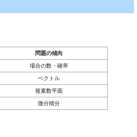
問題の傾向
場合の数・確率
ベクトル
複素数平面
微分積分