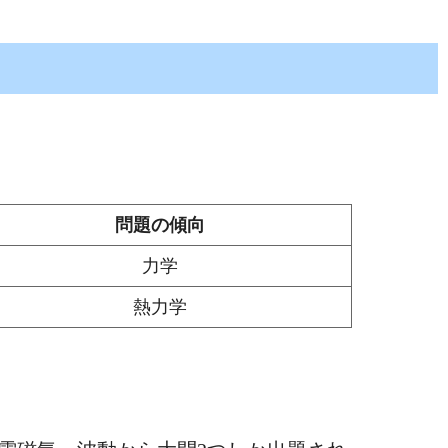
問題の傾向
力学
熱力学