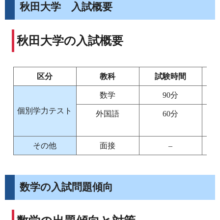
秋田大学 入試概要
秋田大学の入試概要
区分
教科
試験時間
数学
90分
個別学力テスト
外国語
60分
その他
面接
–
数学の入試問題傾向