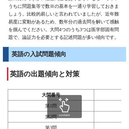
うちに問題集等で数Ⅲの基本を一通り学習しておきま
しょう。比較的易しいと言われていましたが、近年難
易度に変動があるため、数年分の過去問を解いて感触
を掴んでください。大問4つのうち3つは医学部固有問
題で、論証力を必要とする記述問題が多い傾向です。
英語の入試問題傾向
英語の出題傾向と対策
大問番号
第1問
記
scrollable
第2問
記
第3問