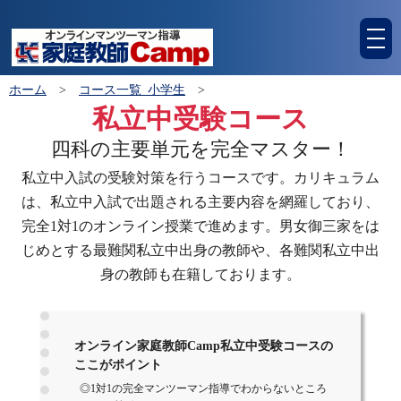
tog
nav
ホーム
>
コース一覧_小学生
>
私立中受験コース
四科の主要単元を完全マスター！
私立中入試の受験対策を行うコースです。カリキュラム
は、私立中入試で出題される主要内容を網羅しており、
完全1対1のオンライン授業で進めます。男女御三家をは
じめとする最難関私立中出身の教師や、各難関私立中出
身の教師も在籍しております。
オンライン家庭教師Camp私立中受験コースの
ここがポイント
◎1対1の完全マンツーマン指導でわからないところ