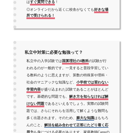
は
すぐ質問できる
！
◎オンラインだから近くに校舎がなくても
好きな場
所で受けられる！
私立中対策に必要な勉強って？
私立中の入学試験では
国算理社の4教科
の試験が行
われるのが一般的です。一見すると普段学習してい
る教科のように思えますが、算数の特殊算や理科・
社会のマニアックな知識など、
小学校では習わない
学習内容
が盛り込まれた試験であることがほとんど
です。基礎的な問題でも、
解き方を知らなければ解
けない問題
であるといえるでしょう。実際の試験問
題では、さらにそれらを活用して解くような難問も
多く出題されます。そのため、
膨大な知識
はもちろ
んのこと、
解法を組み合わせて正答にたどり着く応
用力
も身につける必要があります。家庭教師Campの