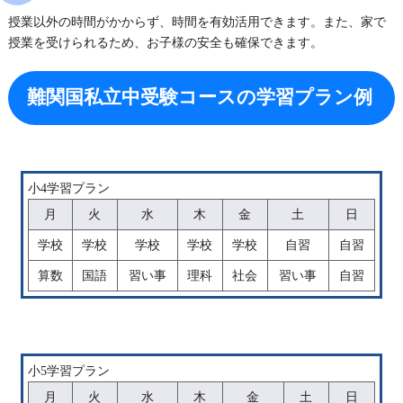
授業以外の時間がかからず、時間を有効活用できます。また、家で
授業を受けられるため、お子様の安全も確保できます。
難関国私立中受験コースの学習プラン例
小4学習プラン
月
火
水
木
金
土
日
学校
学校
学校
学校
学校
自習
自習
算数
国語
習い事
理科
社会
習い事
自習
小5学習プラン
月
火
水
木
金
土
日