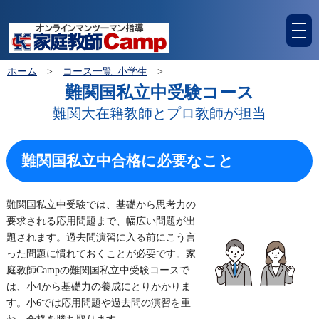
tog
nav
ホーム
>
コース一覧_小学生
>
難関国私立中受験コース
難関大在籍教師とプロ教師が担当
難関国私立中合格に必要なこと
難関国私立中受験では、基礎から思考力の
要求される応用問題まで、幅広い問題が出
題されます。過去問演習に入る前にこう言
った問題に慣れておくことが必要です。家
庭教師Campの難関国私立中受験コースで
は、小4から基礎力の養成にとりかかりま
す。小6では応用問題や過去問の演習を重