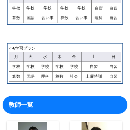
学校
学校
学校
学校
学校
自習
自習
算数
国語
習い事
算数
習い事
理科
自習
小6学習プラン
月
火
水
木
金
土
日
学校
学校
学校
学校
学校
自習
自習
算数
国語
理科
算数
社会
土曜特訓
自習
教師一覧