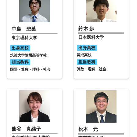
鈴木 歩
中島 碧葉
日本医科大学
東京理科大学
出身高校
出身高校
開成高校
筑波大学附属高等学校
担当教科
担当教科
算数・理科・社会
国語・算数・理科・社会
熊谷 真結子
松本 元