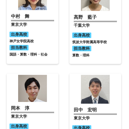
中村 舞
髙野 藍子
東京大学
千葉大学
出身高校
出身高校
神戸女学院高校
筑波大学附属高等学校
担当教科
担当教科
国語・算数・理科・社会
算数・理科
岡本 淳
田中 宏明
東京大学
東京大学
出身高校
出身高校